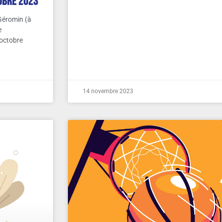
tobre 2023
Géromin (à
e
 octobre
14 novembre 2023